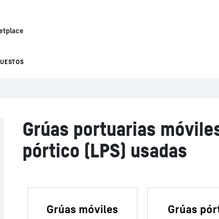
etplace
PUESTOS
Grúas portuarias móvile
pórtico (LPS) usadas
Grúas móviles
Grúas pór