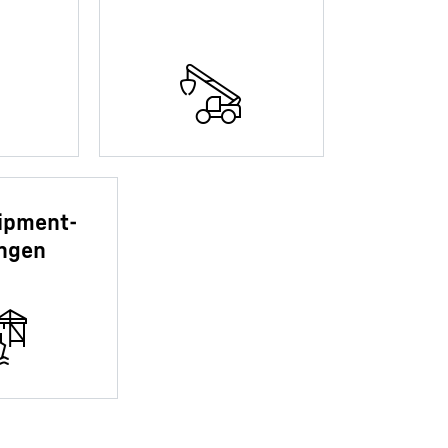
ipment-
ngen