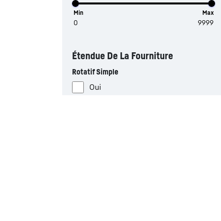
Min
Max
Étendue De La Fourniture
Rotatif Simple
Oui
Non
Couple De Rotation Max. En KNm
Min
Max
Treuil Auxiliaire (us Ton)
Min
Max