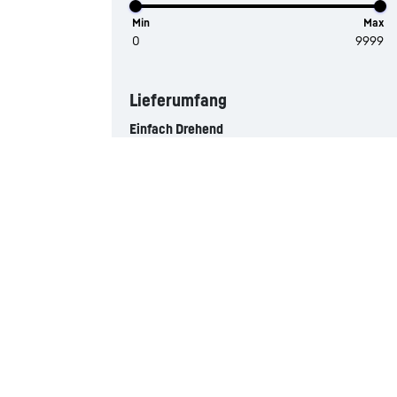
Min
Max
Lieferumfang
Einfach Drehend
Ja
Nein
Max. Drehmoment In KNm
Min
Max
Hilfswinde (us Ton)
Min
Max