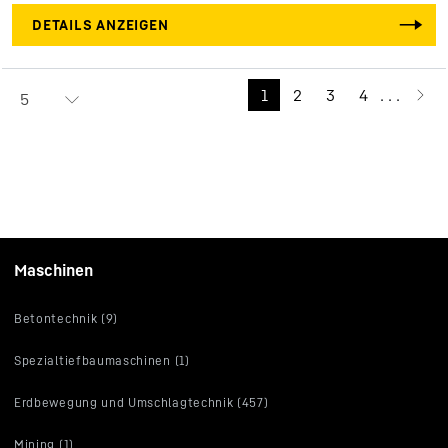
DETAILS ANZEIGEN
1
2
3
4
. . .
5
Maschinen
Betontechnik (9)
Spezialtiefbaumaschinen (1)
Erdbewegung und Umschlagtechnik (457)
Mining (1)