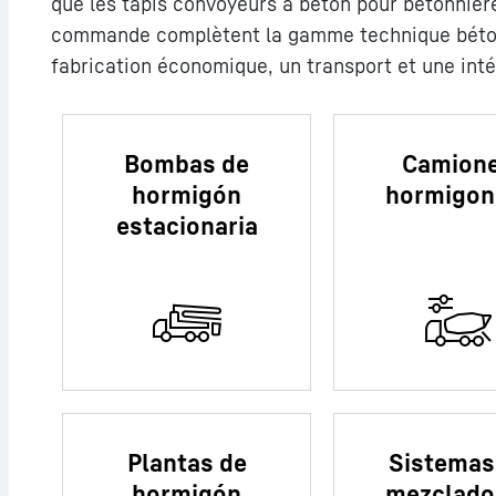
que les tapis convoyeurs à béton pour bétonnièr
commande complètent la gamme technique béton
fabrication économique, un transport et une int
Bombas de
Camion
hormigón
hormigon
estacionaria
Plantas de
Sistemas
hormigón
mezclado