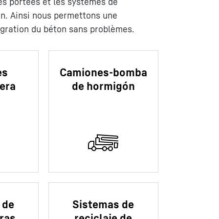
es portées et les systèmes de
. Ainsi nous permettons une
égration du béton sans problèmes.
es
Camiones-bomba
era
de hormigón
 de
Sistemas de
ras
reciclaje de